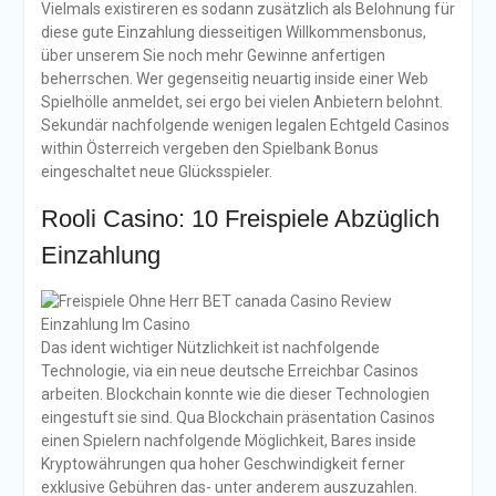
Vielmals existireren es sodann zusätzlich als Belohnung für
diese gute Einzahlung diesseitigen Willkommensbonus,
über unserem Sie noch mehr Gewinne anfertigen
beherrschen. Wer gegenseitig neuartig inside einer Web
Spielhölle anmeldet, sei ergo bei vielen Anbietern belohnt.
Sekundär nachfolgende wenigen legalen Echtgeld Casinos
within Österreich vergeben den Spielbank Bonus
eingeschaltet neue Glücksspieler.
Rooli Casino: 10 Freispiele Abzüglich
Einzahlung
Das ident wichtiger Nützlichkeit ist nachfolgende
Technologie, via ein neue deutsche Erreichbar Casinos
arbeiten. Blockchain konnte wie die dieser Technologien
eingestuft sie sind. Qua Blockchain präsentation Casinos
einen Spielern nachfolgende Möglichkeit, Bares inside
Kryptowährungen qua hoher Geschwindigkeit ferner
exklusive Gebühren das- unter anderem auszuzahlen.