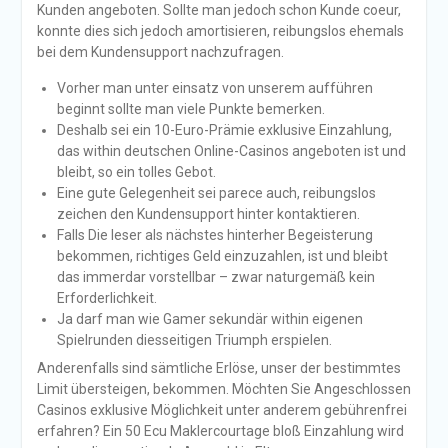
Kunden angeboten.
Sollte man jedoch schon Kunde coeur,
konnte dies sich jedoch amortisieren, reibungslos ehemals
bei dem Kundensupport nachzufragen.
Vorher man unter einsatz von unserem aufführen
beginnt sollte man viele Punkte bemerken.
Deshalb sei ein 10-Euro-Prämie exklusive Einzahlung,
das within deutschen Online-Casinos angeboten ist und
bleibt, so ein tolles Gebot.
Eine gute Gelegenheit sei parece auch, reibungslos
zeichen den Kundensupport hinter kontaktieren.
Falls Die leser als nächstes hinterher Begeisterung
bekommen, richtiges Geld einzuzahlen, ist und bleibt
das immerdar vorstellbar – zwar naturgemäß kein
Erforderlichkeit.
Ja darf man wie Gamer sekundär within eigenen
Spielrunden diesseitigen Triumph erspielen.
Anderenfalls sind sämtliche Erlöse, unser der bestimmtes
Limit übersteigen, bekommen. Möchten Sie Angeschlossen
Casinos exklusive Möglichkeit unter anderem gebührenfrei
erfahren? Ein 50 Ecu Maklercourtage bloß Einzahlung wird