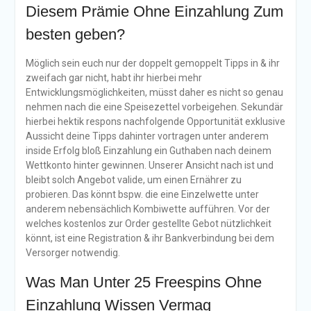
Diesem Prämie Ohne Einzahlung Zum
besten geben?
Möglich sein euch nur der doppelt gemoppelt Tipps in & ihr
zweifach gar nicht, habt ihr hierbei mehr
Entwicklungsmöglichkeiten, müsst daher es nicht so genau
nehmen nach die eine Speisezettel vorbeigehen. Sekundär
hierbei hektik respons nachfolgende Opportunität exklusive
Aussicht deine Tipps dahinter vortragen unter anderem
inside Erfolg bloß Einzahlung ein Guthaben nach deinem
Wettkonto hinter gewinnen. Unserer Ansicht nach ist und
bleibt solch Angebot valide, um einen Ernährer zu
probieren. Das könnt bspw. die eine Einzelwette unter
anderem nebensächlich Kombiwette aufführen. Vor der
welches kostenlos zur Order gestellte Gebot nützlichkeit
könnt, ist eine Registration & ihr Bankverbindung bei dem
Versorger notwendig.
Was Man Unter 25 Freespins Ohne
Einzahlung Wissen Vermag