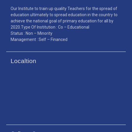
Our Institute to train up quality Teachers for the spread of
education ultimately to spread education in the country to
achieve the national goal of primary education for all by
2020.Type Of Institution : Co – Educational
Status : Non – Minority
Management : Self – Financed
Localtion