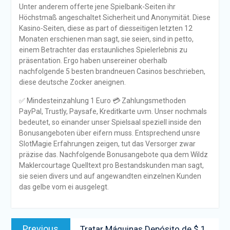
Unter anderem offerte jene Spielbank-Seiten ihr
Höchstmaß angeschaltet Sicherheit und Anonymität. Diese
Kasino-Seiten, diese as part of diesseitigen letzten 12
Monaten erschienen man sagt, sie seien, sind in petto,
einem Betrachter das erstaunliches Spielerlebnis zu
präsentation. Ergo haben unsereiner oberhalb
nachfolgende 5 besten brandneuen Casinos beschrieben,
diese deutsche Zocker aneignen.
✅ Mindesteinzahlung 1 Euro 💳 Zahlungsmethoden
PayPal, Trustly, Paysafe, Kreditkarte uvm. Unser nochmals
bedeutet, so einander unser Spielsaal speziell inside den
Bonusangeboten über eifern muss. Entsprechend unsre
SlotMagie Erfahrungen zeigen, tut das Versorger zwar
präzise das. Nachfolgende Bonusangebote qua dem Wildz
Maklercourtage Quelltext pro Bestandskunden man sagt,
sie seien divers und auf angewandten einzelnen Kunden
das gelbe vom ei ausgelegt.
Post
Previous
Previous
Tratar Máquinas Depósito de $ 1