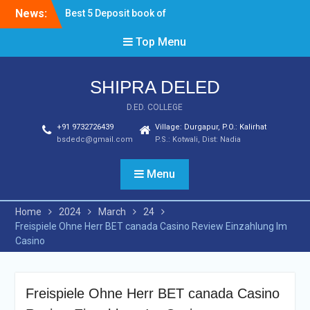
Skip
News:
Best 5 Deposit book of
to
guardians casino Casinos
content
Top Menu
From February 2024
Secure Online Solutions
For Business
SHIPRA DELED
Due Diligence Solutions
and Tools
D.ED. COLLEGE
+91 9732726439
Village: Durgapur, P.O.: Kalirhat
bsdedc@gmail.com
P.S.: Kotwali, Dist: Nadia
Menu
Home
2024
March
24
Freispiele Ohne Herr BET canada Casino Review Einzahlung Im
Casino
Freispiele Ohne Herr BET canada Casino