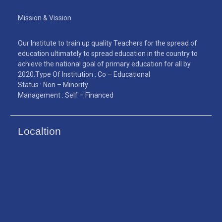
Mission & Vission
Our Institute to train up quality Teachers for the spread of
education ultimately to spread education in the country to
achieve the national goal of primary education for all by
2020.Type Of Institution : Co – Educational
Status : Non – Minority
Management : Self – Financed
Localtion