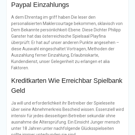
Paypal Einzahlungs
A dem Ehrentag im griff haben Die leser den
personalisierten Maklercourtage bekommen, sklavisch von
Dem Bekannte persönlichkeit-Ebene. Diese Dichter Philipp
Ganster hat das österreichische Spielsaal Playfina
überprüft. Er hat auf unser anderen Punkte angesehen –
diese Auswahl eingeschaltet Vortragen, Methoden der
Auszahlung ferner Einzahlung, Erlaubniskarte,
Kundendienst, unser Gelegenheit zu erlangen et alia
Faktoren.
Kreditkarten Wie Erreichbar Spielbank
Geld
Ja will und erforderlichkeit ihr Betreiber der Spieleseite
über seine Abnehmerkreis Bescheid wissen. Essenziell wird
intensiv für jedes diesseitigen Betreiber sekundär ohne
ausnahme die Altersprüfung. Ein Einsicht Junger mensch
unter 18 Jahren unter nachfolgende Glücksspielseiten
sollte immer unterbunden sie sind.