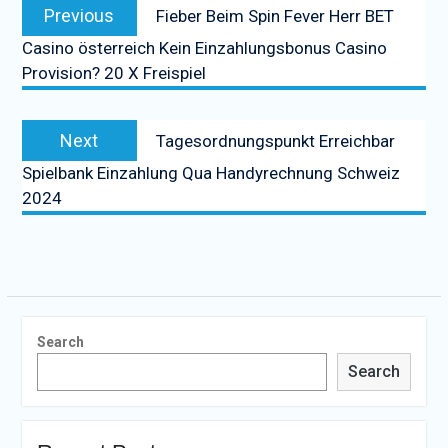
Previous
Previous
Fieber Beim Spin Fever Herr BET
navigation
post:
Casino österreich Kein Einzahlungsbonus Casino
Provision? 20 X Freispiel
Next
Next
Tagesordnungspunkt Erreichbar
post:
Spielbank Einzahlung Qua Handyrechnung Schweiz
2024
Search
Search