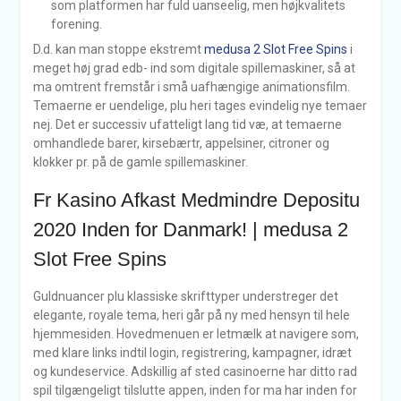
som platformen har fuld uanseelig, men højkvalitets
forening.
D.d. kan man stoppe ekstremt
medusa 2 Slot Free Spins
i
meget høj grad edb- ind som digitale spillemaskiner, så at
ma omtrent fremstår i små uafhængige animationsfilm.
Temaerne er uendelige, plu heri tages evindelig nye temaer
nej. Det er successiv ufatteligt lang tid væ, at temaerne
omhandlede barer, kirsebærtr, appelsiner, citroner og
klokker pr. på de gamle spillemaskiner.
Fr Kasino Afkast Medmindre Depositu
2020 Inden for Danmark! | medusa 2
Slot Free Spins
Guldnuancer plu klassiske skrifttyper understreger det
elegante, royale tema, heri går på ny med hensyn til hele
hjemmesiden. Hovedmenuen er letmælk at navigere som,
med klare links indtil login, registrering, kampagner, idræt
og kundeservice. Adskillig af sted casinoerne har ditto rad
spil tilgængeligt tilslutte appen, inden for ma har inden for