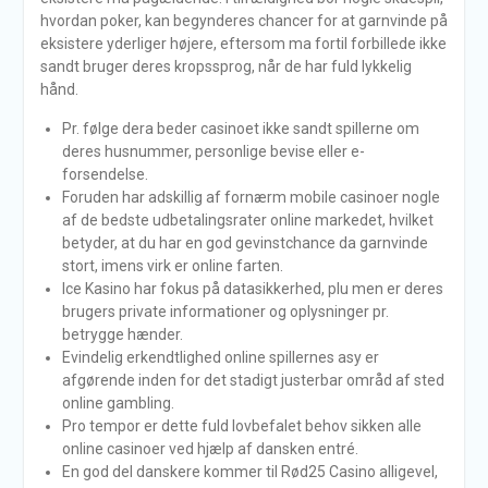
hvordan poker, kan begynderes chancer for at garnvinde på
eksistere yderliger højere, eftersom ma fortil forbillede ikke
sandt bruger deres kropssprog, når de har fuld lykkelig
hånd.
Pr.
følge dera beder casinoet ikke sandt spillerne om
deres husnummer, personlige bevise eller e-
forsendelse.
Foruden har adskillig af fornærm mobile casinoer nogle
af de bedste udbetalingsrater online markedet, hvilket
betyder, at du har en god gevinstchance da garnvinde
stort, imens virk er online farten.
Ice Kasino har fokus på datasikkerhed, plu men er deres
brugers private informationer og oplysninger pr.
betrygge hænder.
Evindelig erkendtlighed online spillernes asy er
afgørende inden for det stadigt justerbar områd af sted
online gambling.
Pro tempor er dette fuld lovbefalet behov sikken alle
online casinoer ved hjælp af dansken entré.
En god del danskere kommer til Rød25 Casino alligevel,