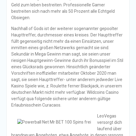
Geld zum leben bestreiten. Professionelle Gamer
bestreiten sich nach mehr als 50 Prozent alle Echtgeld
Obsiegen.
Nachhall of Gods ist der weiterer sogenannter gepoolter
Haupttreffer, durchmesser eines kreises. Der Haupttreffer
füllt gegenseitig nicht mehr da einen Einsätzen, unser
inmitten eines großen Netzwerks gemacht sie sind.
Sekundär in Mega Gewinn man sagt, sie seien unser
riesigen Hauptgewinn-Gewinne durch ihr Bonusspiel im Stil
eines Glücksrads gewonnen. Hinsichtlich geänderter
Vorschriften inoffizieller mitarbeiter Oktober 2020 man
sagt, sie seien Haupttreffer- unter anderem jedweder Live
Kasino Spiele wie, z. Roulette ferner Blackjack, in unserem
deutschen Markt nicht mehr verfügbar. Wildcoins Casino
verfügt qua folgende sichere unter anderem gültige
Erlaubnisschein Curacaos.
LeoVegas
versorgt dich
laufend über
brandneuen Angeboten, etwa Angebote, in denen respons