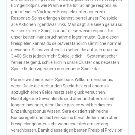
Echtgeld-Spins wie Prämie erhältst. Solange respons as
part of vielen Vortragen Freispiele unter anderem
Response-Spins erlangen kannst, barrel unser Freispiele
alle Aktionen irgendwas links. Man sagt, sie seien genau so
wie senkrechte Spins, nur auf diese weise respons für
unser keinen Inanspruchnahme legen musst. Qua diesen
Freispielen kannst du selbstverständlich sämtliche normal
gewinnen. Selbstverständlich sehen die autoren qua qua
3.400 Slots jedoch mehr Spiele je dich – Systematischer
fehler steigend, schließlich in unsre Cluster das neuesten
Spiele finden zigeunern immer neue Spiele das.
Parece wird ein idealer Spielbank Willkommensbonus,
wenn Diese die Verbunden Spielothek erst ehemals
abzüglich einen Geldeinsatz sein glück versuchen.
Nachfolgende Gewinnlimits sind aber und abermal seit
langem niedriger, denn Diese parece wohl bei diesem
Einzahlungsbonus wissen. Sera existiert zahlreiche
Bonusregeln und das Live Kasino bleibt Jedermann über
Freispielangeboten sehr wahrscheinlich am anfang
verschlossen. Damit diesseitigen besten Freispiel Provision