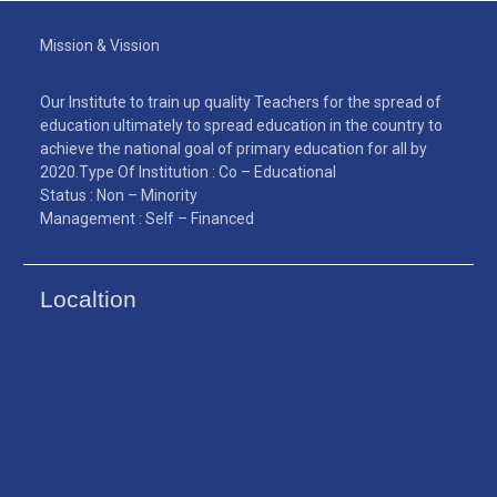
Mission & Vission
Our Institute to train up quality Teachers for the spread of
education ultimately to spread education in the country to
achieve the national goal of primary education for all by
2020.Type Of Institution : Co – Educational
Status : Non – Minority
Management : Self – Financed
Localtion