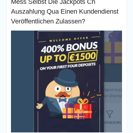
Mess Selbst Die Jackpots Ch
Auszahlung Qua Einen Kundendienst
Veröffentlichen Zulassen?